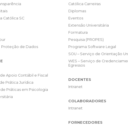
ransparência
Católica Carreiras
itais
Diplomas
da Católica SC
Eventos
Extensão Universitária
Formatura
our
Pesquisa (PROPES)
e Proteção de Dados
Programa Software Legal
SOU – Serviço de Orientação Uni
E
WES – Serviço de Credenciame
Egressos
de Apoio Contábil e Fiscal
DOCENTES
de Prática Jurídica
Intranet
de Práticas em Psicologia
rsitária
COLABORADORES
Intranet
FORNECEDORES