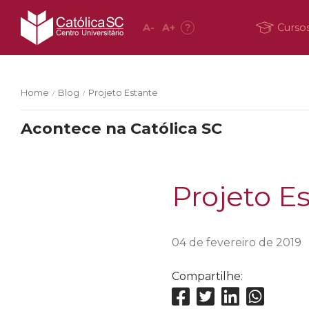
A
-
A
+
?
Curso
Home
Blog
Projeto Estante
/
/
Acontece na Católica SC
Projeto E
04 de fevereiro de 2019
Compartilhe: