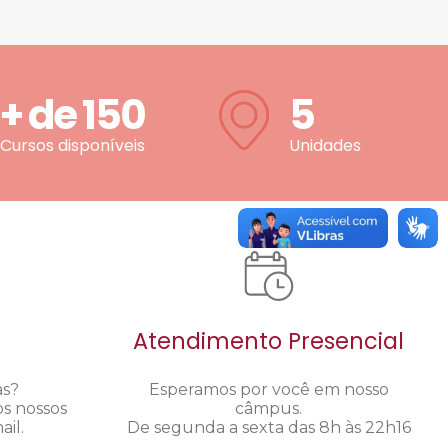
+ de
150
5
Cursos disponíveis
Unidades
Atendimento Presencial
as?
Esperamos por você em nosso
os nossos
câmpus.
il.
De segunda a sexta das 8h às 22h16