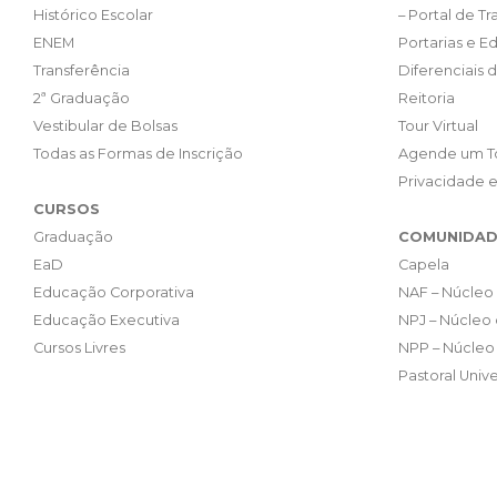
Histórico Escolar
– Portal de T
ENEM
Portarias e Ed
Transferência
Diferenciais 
2ª Graduação
Reitoria
Vestibular de Bolsas
Tour Virtual
Todas as Formas de Inscrição
Agende um T
Privacidade 
CURSOS
Graduação
COMUNIDAD
EaD
Capela
Educação Corporativa
NAF – Núcleo 
Educação Executiva
NPJ – Núcleo 
Cursos Livres
NPP – Núcleo 
Pastoral Unive