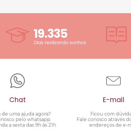
19.335
Dias realizando sonhos
Chat
E-mail
a de uma ajuda agora?
Ficou com dúvid
onosco pelo whatsapp.
Fale conosco através d
da a sexta das 9h às 21h
endereços de e-ma