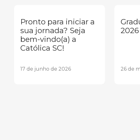
Pronto para iniciar a
Grad
sua jornada? Seja
2026
bem-vindo(a) a
Católica SC!
17 de junho de 2026
26 de m
1
2
3
4
5