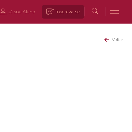
Já sou Aluno
Inscreva-se
Voltar