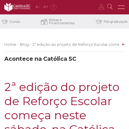
A
-
A
+
?
Bolsas e
Cursos
Pós-graduação
Financiamentos
Home
Blog
2ª edição do projeto de Reforço Escolar começa ne
/
/
Acontece na Católica SC
2ª edição do projeto
de Reforço Escolar
começa neste