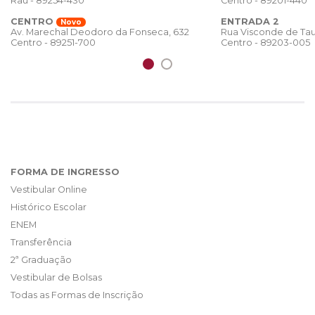
Rau - 89254-430
Centro - 89201-440
CENTRO
ENTRADA 2
Novo
Rua Visconde de Tau
Av. Marechal Deodoro da Fonseca, 632
Centro - 89203-005
Centro - 89251-700
FORMA DE INGRESSO
Vestibular Online
Histórico Escolar
ENEM
Transferência
2ª Graduação
Vestibular de Bolsas
Todas as Formas de Inscrição