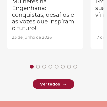
Mulheres na
Pron
Engenharia:
sua
conquistas, desafios e
vind
as vozes que inspiram
o futuro!
23 de junho de 2026
17 de
Ver todos