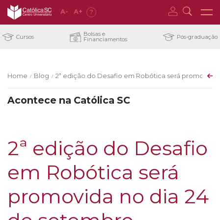
A
-
A
+
?
Bolsas e
Cursos
Pós-graduação
Financiamentos
Home
Blog
2ª edição do Desafio em Robótica será promovida 
/
/
Acontece na Católica SC
2ª edição do Desafio
em Robótica será
promovida no dia 24