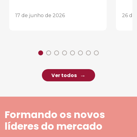
17 de junho de 2026
26 de
Ver todos
Formando os novos
líderes do mercado