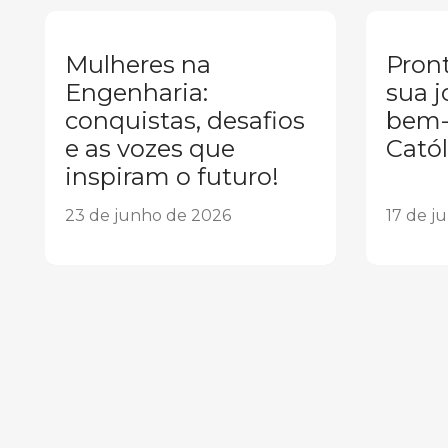
Mulheres na
Pront
Engenharia:
sua j
conquistas, desafios
bem-
e as vozes que
Catól
inspiram o futuro!
23 de junho de 2026
17 de j
1
2
3
4
5