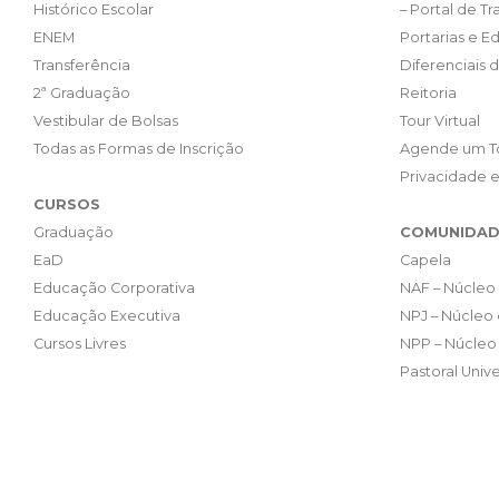
Histórico Escolar
– Portal de T
ENEM
Portarias e Ed
Transferência
Diferenciais 
2ª Graduação
Reitoria
Vestibular de Bolsas
Tour Virtual
Todas as Formas de Inscrição
Agende um T
Privacidade 
CURSOS
Graduação
COMUNIDAD
EaD
Capela
Educação Corporativa
NAF – Núcleo 
Educação Executiva
NPJ – Núcleo 
Cursos Livres
NPP – Núcleo 
Pastoral Unive