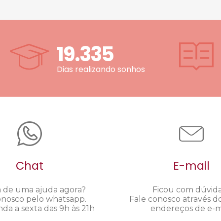
19.335
Dias realizando sonhos
Chat
E-mail
a de uma ajuda agora?
Ficou com dúvid
onosco pelo whatsapp.
Fale conosco através d
da a sexta das 9h às 21h
endereços de e-ma