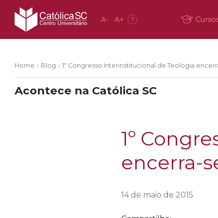
A
-
A
+
?
Curso
Home
Blog
1º Congresso Interinstitucional de Teologia encerr
/
/
Acontece na Católica SC
1º Congres
encerra-se
14 de maio de 2015