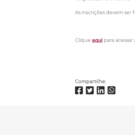
As inscrições devem ser f
Clique
aqui
para acessar 
Compartilhe: