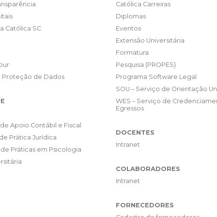
ransparência
Católica Carreiras
itais
Diplomas
da Católica SC
Eventos
Extensão Universitária
Formatura
our
Pesquisa (PROPES)
e Proteção de Dados
Programa Software Legal
SOU – Serviço de Orientação Uni
E
WES – Serviço de Credenciame
Egressos
de Apoio Contábil e Fiscal
DOCENTES
de Prática Jurídica
Intranet
de Práticas em Psicologia
rsitária
COLABORADORES
Intranet
FORNECEDORES