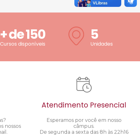
+ de
150
5
Cursos disponíveis
Unidades
Atendimento Presencial
as?
Esperamos por você em nosso
os nossos
câmpus.
il.
De segunda a sexta das 8h às 22h16