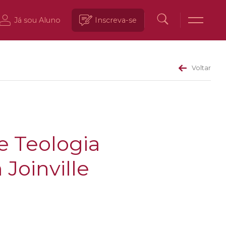
Já sou Aluno
Inscreva-se
Voltar
de Teologia
 Joinville