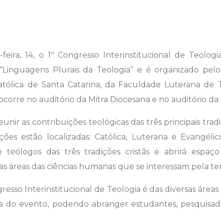
feira, 14, o 1º Congresso Interinstitucional de Teologia
Linguagens Plurais da Teologia” e é organizado pelo
Católica de Santa Catarina, da Faculdade Luterana de
corre no auditório da Mitra Diocesana e no auditório da
unir as contribuições teológicas das três principais trad
uições estão localizadas: Católica, Luterana e Evangéli
 teólogos das três tradições cristãs e abrirá espa
as áreas das ciências humanas que se interessam pela te
gresso Interinstitucional de Teologia é das diversas áre
a do evento, podendo abranger estudantes, pesquisador