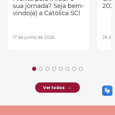
sua jornada? Seja bem-
202
vindo(a) a Católica SC!
17 de junho de 2026
26 de
Ver todos