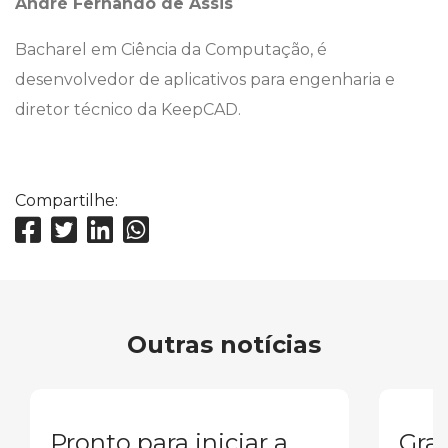
André Fernando de Assis
Bacharel em Ciência da Computação, é
desenvolvedor de aplicativos para engenharia e
diretor técnico da KeepCAD.
Compartilhe:
Outras notícias
Pronto para iniciar a
Gra