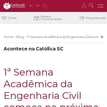
A
-
A
+
?
Bolsas e
Cursos
Pós-graduação
Financiamentos
Home
Blog
1ª Semana Acadêmica da Engenharia Civil começa n
/
/
Acontece na Católica SC
1ª Semana
Acadêmica da
Engenharia Civil