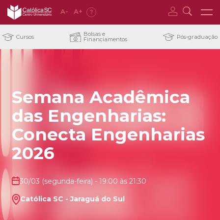
A
-
A
+
?
Bolsas e
Cursos
Pós-graduação
Financiamentos
Semana Acadêmica
das Engenharias:
Conecta Engenharias
2026
30/03 (segunda-feira) - 19:00 às 21:30
Católica SC - Jaraguá do Sul