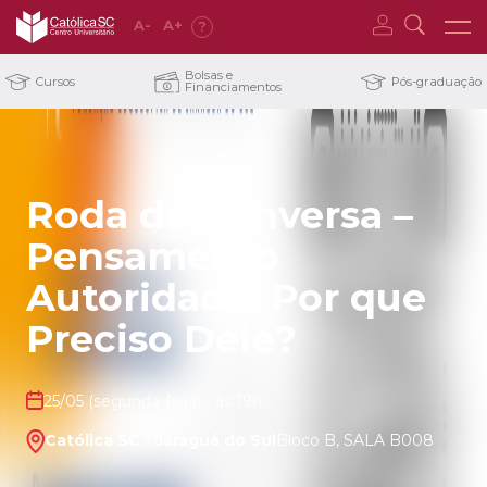
A
-
A
+
?
Bolsas e
Cursos
Pós-graduação
Financiamentos
Roda de Conversa –
Pensamento
Autoridade: Por que
Preciso Dele?
25/05 (segunda-feira) - às 19h
Católica SC - Jaraguá do Sul
Bloco B, SALA B008