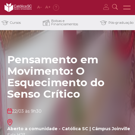
A
-
A
+
?
Bolsas e
Cursos
Pós-graduação
Financiamentos
Pensamento em
Movimento: O
Esquecimento do
Senso Crítico
22/03 às 9h30
Aberto a comunidade - Católica SC | Câmpus Joinville