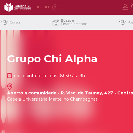
A
-
A
+
?
Bolsas e
Cursos
Pó
Financiamentos
Grupo Chi Alpha
Toda quinta-feira - das 18h30 às 19h
Aberto a comunidade - R. Visc. de Taunay, 427 - Centro,
Capela Universitária Marcelino Champagnat