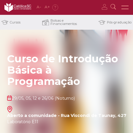
A
-
A
+
?
Bolsas e
Cursos
Pós-graduação
Financiamentos
Curso de Introdução
Básica à
Programação
29/05, 05, 12 e 26/06 (Noturno)
Aberto a comunidade - Rua Viscondi de Taunay, 427
Laboratório E11