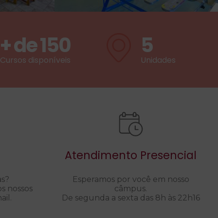
+ de
150
5
Cursos disponíveis
Unidades
Atendimento Presencial
as?
Esperamos por você em nosso
os nossos
câmpus.
il.
De segunda a sexta das 8h às 22h16