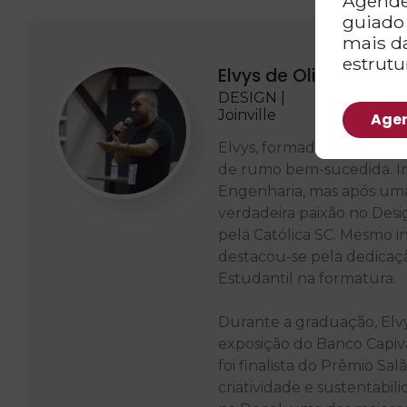
Agende
guiado
mais d
estrutu
Elvys de Oliveira Ma
DESIGN |
Joinville
Agen
Elvys, formado em Design
de rumo bem-sucedida. In
Engenharia, mas após uma 
verdadeira paixão no Desi
pela Católica SC. Mesmo i
destacou-se pela dedicaç
Estudantil na formatura.
Durante a graduação, Elvy
exposição do Banco Capi
foi finalista do Prêmio Sa
criatividade e sustentabi