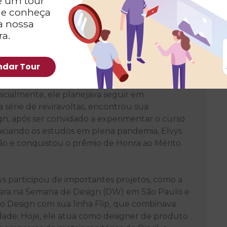
 um tour
 e conheça
a nossa
ra.
chado
dar Tour
 pela Católica SC, é um exemplo de mudança
icialmente, ele planejava seguir em
série de reviravoltas, encontrou sua
gn, após ser convidado a experimentar o curso
niciando os estudos em plena pandemia, Elvys
ão e conquistou o prêmio de Honra ao Mérito
s participou de importantes projetos, como a
vara na Semana de Design (DW) em São Paulo e
lão Design com sua linha Flip, que combinava
lidade. Hoje, ele atua como designer de produto