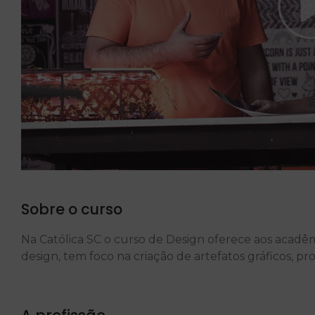
Sobre o curso
Na Católica SC o curso de Design oferece aos acadêm
design, tem foco na criação de artefatos gráficos, pr