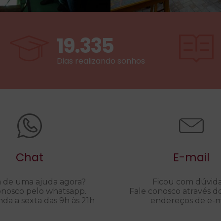
19.335
Dias realizando sonhos
Chat
E-mail
a de uma ajuda agora?
Ficou com dúvid
onosco pelo whatsapp.
Fale conosco através d
da a sexta das 9h às 21h
endereços de e-ma