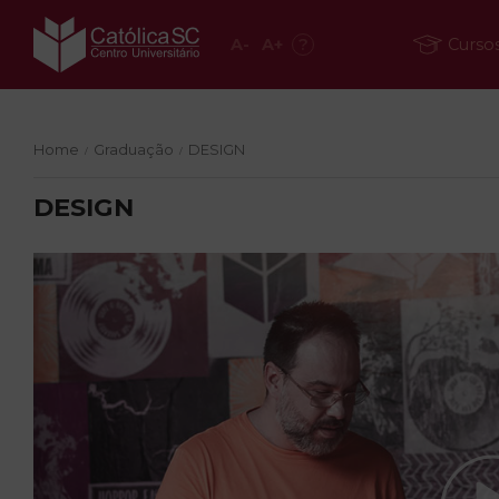
A
-
A
+
?
Curso
Home
Graduação
DESIGN
/
/
DESIGN