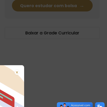
Quero estudar com bolsa
Baixar a Grade Curricular