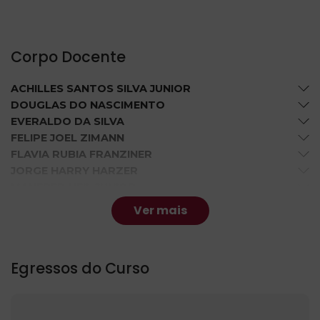
Corpo Docente
ACHILLES SANTOS SILVA JUNIOR
DOUGLAS DO NASCIMENTO
EVERALDO DA SILVA
FELIPE JOEL ZIMANN
FLAVIA RUBIA FRANZINER
JORGE HARRY HARZER
MANFRED HEIL JUNIOR
MARA ISA BATTISTI RAULINO
Ver mais
MAURICIO HENNING
TASSIANA KAUTZMANN
VALMIR RIBEIRO DE ASSIS
Egressos do Curso