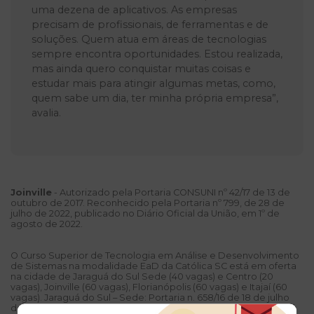
uma dezena de aplicativos. As empresas
precisam de profissionais, de ferramentas e de
soluções. Quem atua em áreas de tecnologias
sempre encontra oportunidades. Estou realizada,
mas ainda quero conquistar muitas coisas e
estudar mais para atingir algumas metas, como,
quem sabe um dia, ter minha própria empresa”,
avalia.
Joinville
- Autorizado pela Portaria CONSUNI nº 42/17 de 13 de
outubro de 2017. Reconhecido pela Portaria nº 799, de 28 de
julho de 2022, publicado no Diário Oficial da União, em 1º de
agosto de 2022.
O Curso Superior de Tecnologia em Análise e Desenvolvimento
de Sistemas na modalidade EaD da Católica SC está em oferta
na cidade de Jaraguá do Sul Sede (40 vagas) e Centro (20
vagas), Joinville (60 vagas), Florianópolis (60 vagas) e Itajaí (60
vagas). Jaraguá do Sul – Sede: Portaria n. 658/16 de 18 de julho
de 2016 publicada no DOU n. 137 de 19 de julho de 2016. Jaraguá