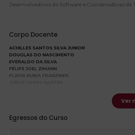
Desenvolvedores de Software e Coordenadores de T
Corpo Docente
ACHILLES SANTOS SILVA JUNIOR
DOUGLAS DO NASCIMENTO
EVERALDO DA SILVA
FELIPE JOEL ZIMANN
FLAVIA RUBIA FRANZINER
JORGE HARRY HARZER
MANFRED HEIL JUNIOR
MARA ISA BATTISTI RAULINO
Ver 
MAURICIO HENNING
TASSIANA KAUTZMANN
Egressos do Curso
VALMIR RIBEIRO DE ASSIS