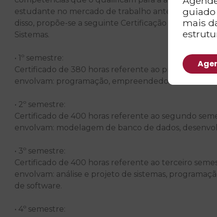
Agende
guiado
estudante no mercado de trabalho antes mesmo da c
mais d
disso, propõe-se a seguinte Certificação Intermediá
estrutu
Sistemas.
• 1º semestre:
Agen
Certificado de 380 horas referente ao primeiro seme
envolvam: programação, empreendedorismo e inova
• 2º semestre:
Certificado de 400 horas referente ao segundo seme
envolvam: modelagem de banco de dados, desenvol
• 3º semestre:
Certificado de 400 horas referente ao terceiro seme
envolvam: análise e projeto de sistemas, programaçã
de software.
• 4º semestre: