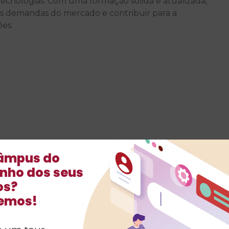
ecnologias. Com uma formação sólida e atualizada,
 às demandas do mercado e contribuir para a
ões.
âmpus do
nho dos seus
os?
temos!
ue o acadêmico construiu habilidades e
nal. Essa iniciativa pode facilitar a inserção do