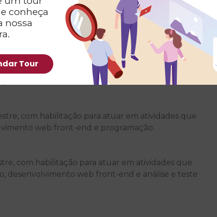
 um tour
 e conheça
onclusão total do curso de tecnólogo. Diante
a nossa
ria do Curso de Análise e Desenvolvimento de
ra.
dar Tour
stre, com habilitação para atuar em atividades que
ção.
stre, com habilitação para atuar em atividades que
vimento web front-end e programação.
stre, com habilitação para atuar em atividades que
o, desenvolvimento web front-end e análise e teste