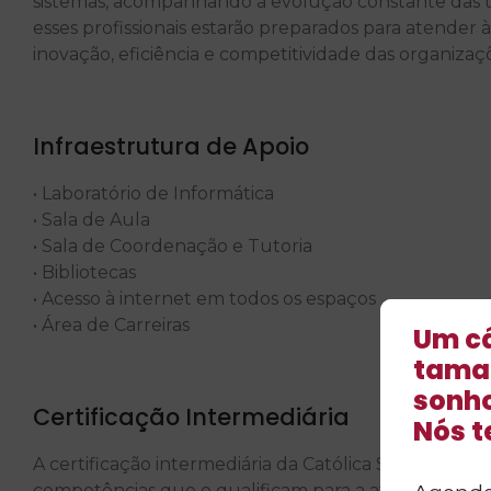
sistemas, acompanhando a evolução constante das t
esses profissionais estarão preparados para atender
inovação, eficiência e competitividade das organizaç
Infraestrutura de Apoio
• Laboratório de Informática
• Sala de Aula
• Sala de Coordenação e Tutoria
• Bibliotecas
• Acesso à internet em todos os espaços
• Área de Carreiras
Um c
tama
sonh
Certificação Intermediária
Nós 
A certificação intermediária da Católica SC atesta q
competências que o qualificam para a atuação profissio