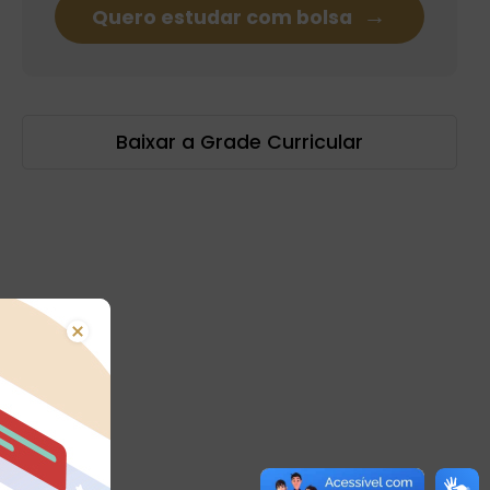
Quero estudar com bolsa
Baixar a Grade Curricular