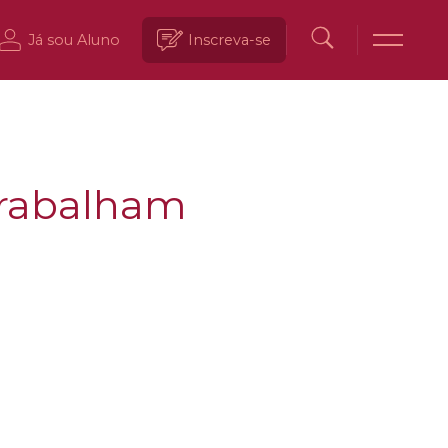
Já sou Aluno
Inscreva-se
trabalham