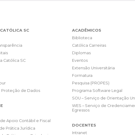
CATÓLICA SC
ACADÊMICOS
Biblioteca
ransparência
Católica Carreiras
itais
Diplomas
da Católica SC
Eventos
Extensão Universitária
Formatura
our
Pesquisa (PROPES)
e Proteção de Dados
Programa Software Legal
SOU – Serviço de Orientação Uni
E
WES – Serviço de Credenciame
Egressos
de Apoio Contábil e Fiscal
DOCENTES
de Prática Jurídica
Intranet