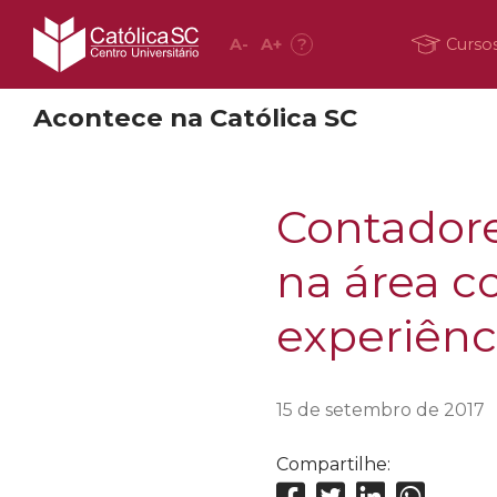
A
-
A
+
?
Curso
Acontece na Católica SC
Contadore
na área c
experiênc
15 de setembro de 2017
Compartilhe: