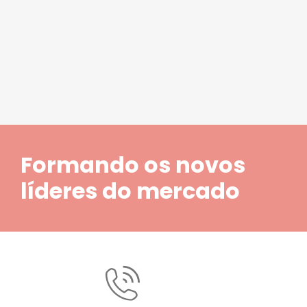
1
2
3
4
5
Formando os novos
líderes do mercado