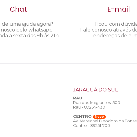
Chat
E-mail
a de uma ajuda agora?
Ficou com dúvid
onosco pelo whatsapp.
Fale conosco através d
da a sexta das 9h às 21h
endereços de e-ma
JARAGUÁ DO SUL
RAU
Rua dos Imigrantes, 500
Rau - 89254-430
CENTRO
Novo
Av. Marechal Deodoro da Fonse
Centro - 89251-700