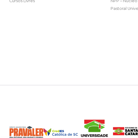
Cursos Livres
NPP – Núcleo 
Pastoral Unive