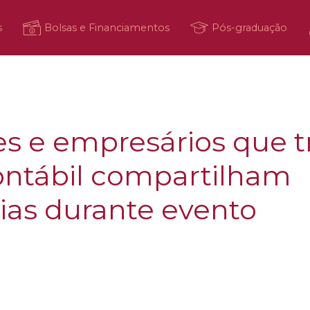
s
Bolsas e Financiamentos
Pós-graduação
s e empresários que 
ontábil compartilham
ias durante evento