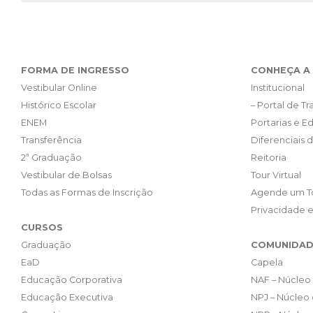
FORMA DE INGRESSO
CONHEÇA A 
Vestibular Online
Institucional
Histórico Escolar
– Portal de T
ENEM
Portarias e Ed
Transferência
Diferenciais 
2ª Graduação
Reitoria
Vestibular de Bolsas
Tour Virtual
Todas as Formas de Inscrição
Agende um T
Privacidade 
CURSOS
Graduação
COMUNIDAD
EaD
Capela
Educação Corporativa
NAF – Núcleo 
Educação Executiva
NPJ – Núcleo 