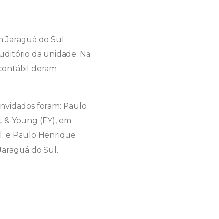
m Jaraguá do Sul
ditório da unidade. Na
contábil deram
onvidados foram: Paulo
st & Young (EY), em
l; e Paulo Henrique
Jaraguá do Sul.