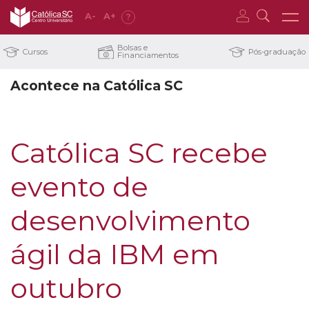
A
-
A
+
?
Bolsas e
Cursos
Pós-graduação
Financiamentos
Acontece na Católica SC
Católica SC recebe
evento de
desenvolvimento
ágil da IBM em
outubro