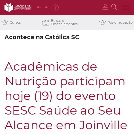
A
-
A
+
?
Bolsas e
Cursos
Pós-graduação
Financiamentos
Acontece na Católica SC
Acadêmicas de
Nutrição participam
hoje (19) do evento
SESC Saúde ao Seu
Alcance em Joinville