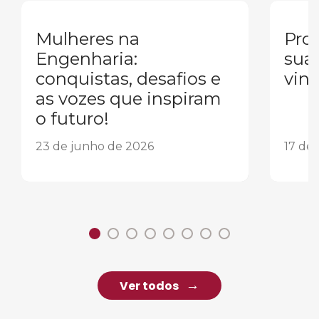
Mulheres na
Pron
Engenharia:
sua
conquistas, desafios e
vind
as vozes que inspiram
o futuro!
23 de junho de 2026
17 de
Ver todos