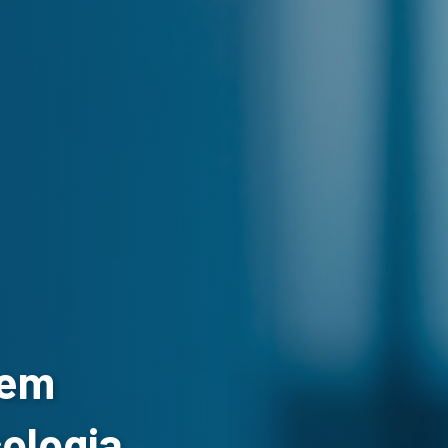
 em
cologia