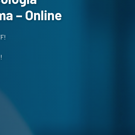
ma – Online
F!
!