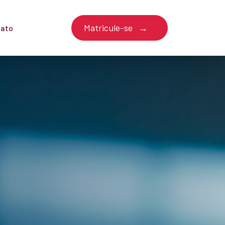
Matricule-se
tato